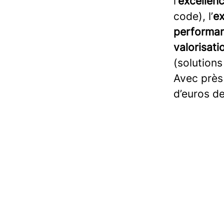
l’
excellen
code), l’
ex
performan
valorisati
(solutions
Avec près 
d’euros de