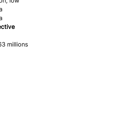
on, low
a
a
ective
3 millions