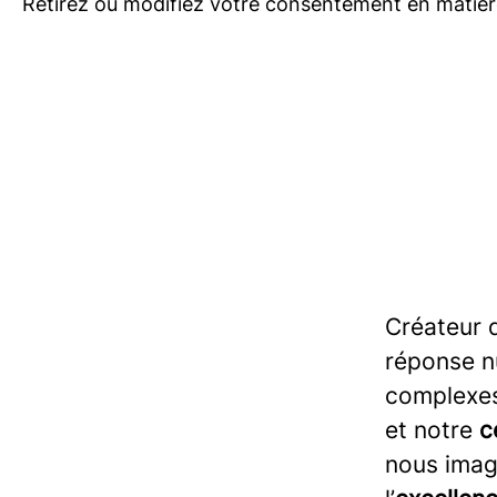
Retirez ou modifiez votre consentement en matière
Créateur d
réponse n
complexes
et notre
c
nous imagi