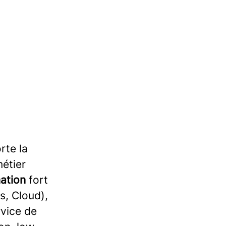
rte la
étier
ation
fort
, Cloud),
rvice de